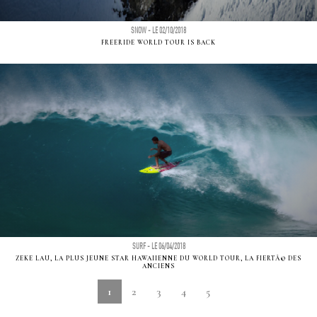
SNOW - LE 02/10/2018
FREERIDE WORLD TOUR IS BACK
SURF - LE 06/04/2018
ZEKE LAU, LA PLUS JEUNE STAR HAWAIIENNE DU WORLD TOUR, LA FIERTÃ© DES
ANCIENS
1
2
3
4
5