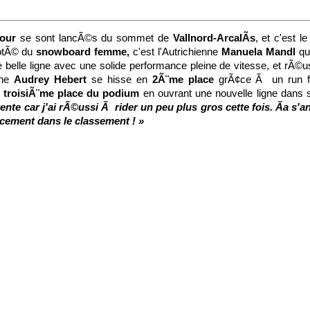
Tour
se sont lancÃ©s du sommet de
Vallnord-ArcalÃ­s
, et c'est l
cotÃ© du
snowboard femme,
c'est l'Autrichienne
Manuela Mandl
qu
 belle ligne avec une solide performance pleine de vitesse, et rÃ©
nne
Audrey Hebert
se hisse en
2Ã¨me place
grÃ¢ce Ã un run flu
 troisiÃ¨me place du podium
en ouvrant une nouvelle ligne dans s
ente car j'ai rÃ©ussi Ã rider un peu plus gros cette fois. Ãa s'a
cement dans le classement ! »