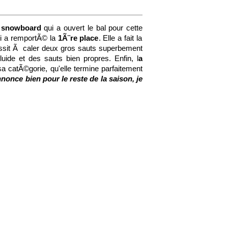
e
snowboard
qui a ouvert le bal pour cette
i a remportÃ© la
1Ã¨re place
. Elle a fait la
ussit Ã caler deux gros sauts superbement
ide et des sauts bien propres. Enfin, l
a
a catÃ©gorie, qu'elle termine parfaitement
nnonce bien pour le reste de la saison, je