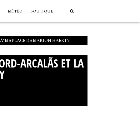
MÉTÉO
BOUTIQUE
 3Ã¨ME PLACE DE MARION HAERTY
ORD-ARCALÃ­S ET LA
Y