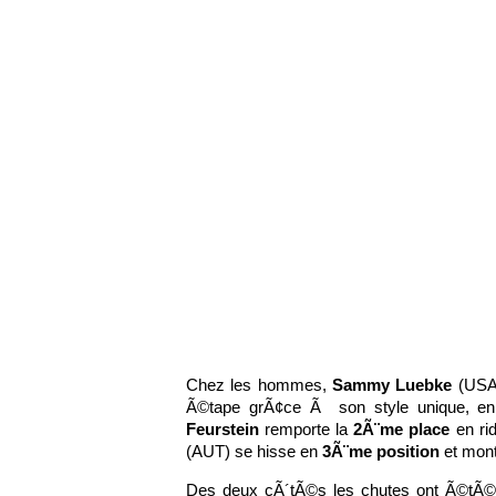
Chez les hommes,
Sammy Luebke
(USA
Ã©tape grÃ¢ce Ã son style unique, en
Feurstein
remporte la
2Ã¨me place
en rid
(AUT) se hisse en
3Ã¨me position
et mont
Des deux cÃ´tÃ©s les chutes ont Ã©tÃ©s 