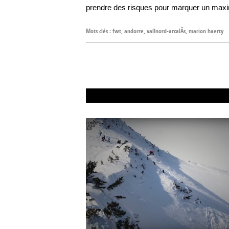
prendre des risques pour marquer un maxi
Mots clés :
fwt
,
andorre
,
vallnord-arcalÃ­s
,
marion haerty