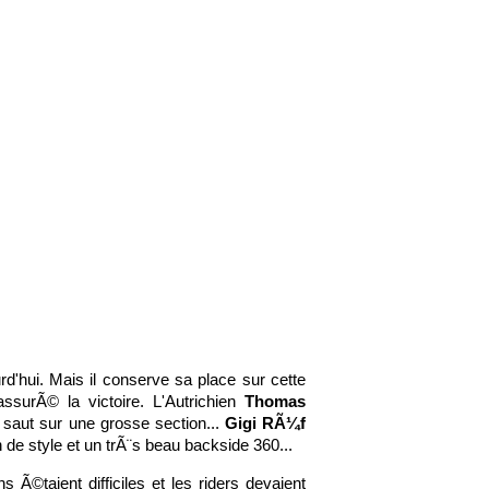
urd'hui. Mais il conserve sa place sur cette
surÃ© la victoire. L'Autrichien
Thomas
i saut sur une grosse section...
Gigi RÃ¼f
de style et un trÃ¨s beau backside 360...
taient difficiles et les riders devaient