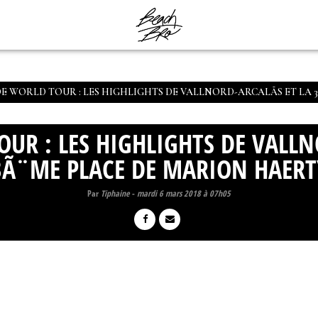
E WORLD TOUR : LES HIGHLIGHTS DE VALLNORD-ARCALÃ­S ET LA
UR : LES HIGHLIGHTS DE VALLN
3Ã¨ME PLACE DE MARION HAERT
Par
Tiphaine
-
mardi 6 mars 2018 à 07h05