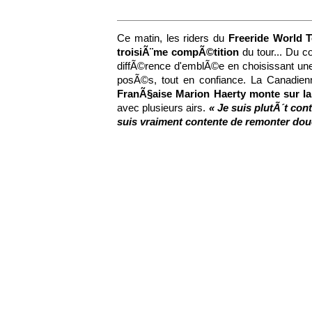
Ce matin, les riders du
Freeride World 
troisiÃ¨me compÃ©tition
du tour... Du 
diffÃ©rence d'emblÃ©e en choisissant une
posÃ©s, tout en confiance. La Canadie
FranÃ§aise Marion Haerty monte sur la
avec plusieurs airs.
« Je suis plutÃ´t cont
suis vraiment contente de remonter dou