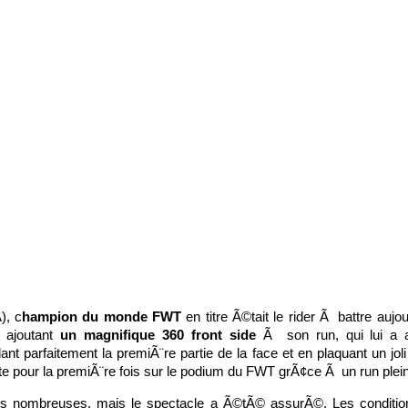
), c
hampion du monde FWT
en titre Ã©tait le rider Ã battre aujo
 ajoutant
un magnifique 360 front side
Ã son run, qui lui a as
ant parfaitement la premiÃ¨re partie de la face et en plaquant un jol
e pour la premiÃ¨re fois sur le podium du FWT grÃ¢ce Ã un run plein 
nombreuses, mais le spectacle a Ã©tÃ© assurÃ©. Les conditions Ã©