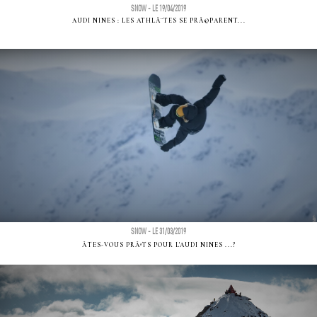
SNOW - LE 19/04/2019
AUDI NINES : LES ATHLÃ¨TES SE PRÃ©PARENT...
SNOW - LE 31/03/2019
ÃTES-VOUS PRÃªTS POUR L'AUDI NINES ...?