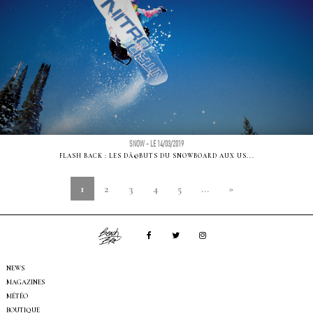
SNOW - LE 14/03/2019
FLASH BACK : LES DÃ©BUTS DU SNOWBOARD AUX US...
1
2
3
4
5
...
»
NEWS
MAGAZINES
MÉTÉO
BOUTIQUE