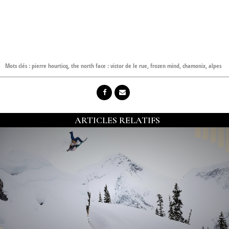
Mots clés :
pierre hourticq
,
the north face : victor de le rue
,
frozen mind
,
chamonix
,
alpes
ARTICLES RELATIFS