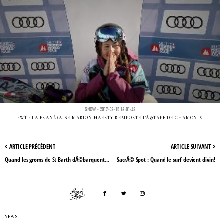
SNOW - 2017-02-15 16:01:42
FWT : LA FRANÃ§AISE MARION HAERTY REMPORTE L'Ã©TAPE DE CHAMONIX
‹
›
ARTICLE PRÉCÉDENT
ARTICLE SUIVANT
Quand les groms de St Barth dÃ©barquent...
SacrÃ© Spot : Quand le surf devient divin!
NEWS