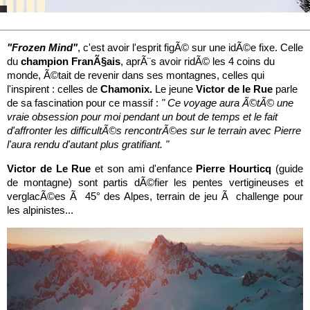
"Frozen Mind"
, c'est avoir l'esprit figÃ© sur une idÃ©e fixe. Celle
du
champion FranÃ§ais
, aprÃ¨s avoir ridÃ© les 4 coins du
monde, Ã©tait de revenir dans ses montagnes, celles qui
l'inspirent : celles de
Chamonix.
Le jeune
Victor de le Rue
parle
de sa fascination pour ce massif :
" Ce voyage aura Ã©tÃ© une
vraie obsession pour moi pendant un bout de temps et le fait
d'affronter les difficultÃ©s rencontrÃ©es sur le terrain avec Pierre
l'aura rendu d'autant plus gratifiant. "
Victor de Le Rue
et son ami d'enfance
Pierre Hourticq
(guide
de montagne) sont partis dÃ©fier les pentes vertigineuses et
verglacÃ©es Ã 45° des Alpes, terrain de jeu Ã challenge pour
les alpinistes...