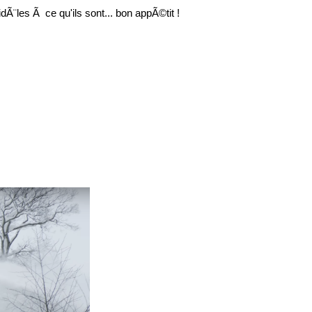
idÃ¨les Ã ce qu'ils sont... bon appÃ©tit !