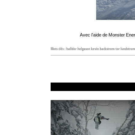
Avec l'aide de Monster En
Mots clés :
halldor helgason kevin backstrom tor lundstrom