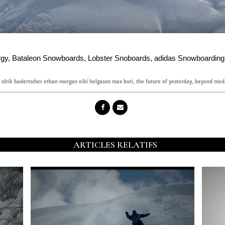
ergy, Bataleon Snowboards, Lobster Snoboards, adidas Snowboardin
 ulrik badertscher ethan morgan eiki helgason max buri
,
the future of yesterday
,
beyond med
ARTICLES RELATIFS