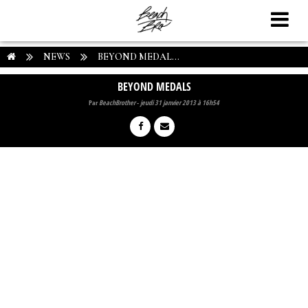
NEWS
BEYOND MEDAL...
BEYOND MEDALS
Par
BeachBrother
-
jeudi 31 janvier 2013 à 16h54