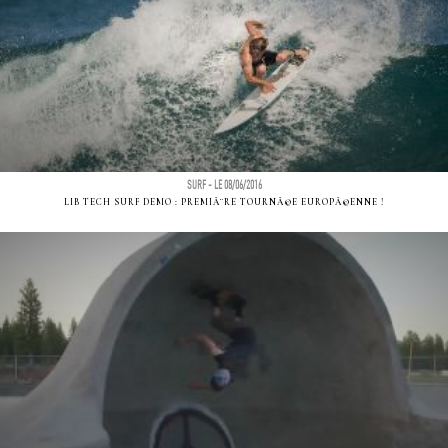
SURF - LE 08/06/2016
LIB TECH SURF DEMO : PREMIÃ¨RE TOURNÃ©E EUROPÃ©ENNE !