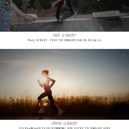
SKATE - LE 13/04/2017
WALL STREET : TEST TECHNIQUE PAR JB, FLO & GG
LIFESTYLE - LE 25/02/2017
LES BÃ©NÃ©FICES DU RUNNING SUR VOTRE TECHNIQUE SURF