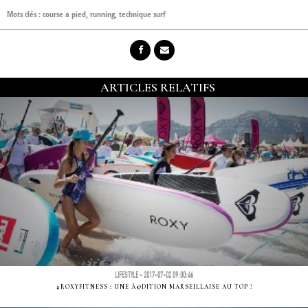
Mots clés :
course a pied
,
running
,
technique surf
ARTICLES RELATIFS
LIFESTYLE - 2017-07-02 09:00:46
#ROXYFITNESS : UNE Ã©DITION MARSEILLAISE AU TOP !