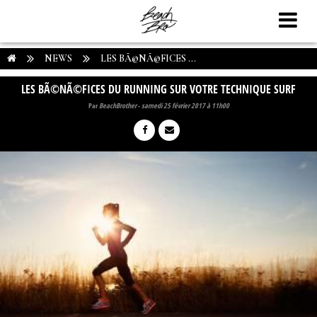
NEWS
LES BÃ©NÃ©FICES ...
LES BÃ©NÃ©FICES DU RUNNING SUR VOTRE TECHNIQUE SURF
Par
BeachBrother
-
samedi 25 février 2017 à 11h00