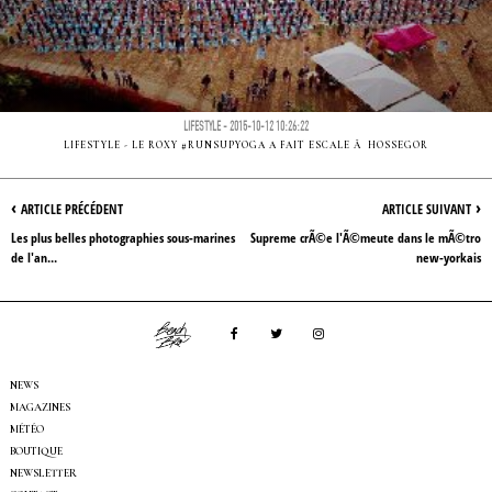
LIFESTYLE - 2015-10-12 10:26:22
LIFESTYLE - LE ROXY #RUNSUPYOGA A FAIT ESCALE Ã HOSSEGOR
‹
›
ARTICLE PRÉCÉDENT
ARTICLE SUIVANT
Les plus belles photographies sous-marines
Supreme crÃ©e l'Ã©meute dans le mÃ©tro
de l'an...
new-yorkais
NEWS
MAGAZINES
MÉTÉO
BOUTIQUE
NEWSLETTER