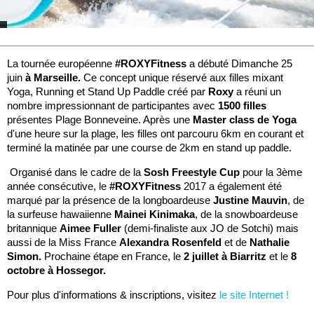
La tournée européenne
#ROXYFitness
a débuté Dimanche 25
juin
à Marseille.
Ce concept unique réservé aux filles mixant
Yoga, Running et Stand Up Paddle créé par
Roxy
a réuni un
nombre impressionnant de participantes avec
1500 filles
présentes Plage Bonneveine. Après une
Master class de Yoga
d'une heure sur la plage, les filles ont parcouru 6km en courant et
terminé la matinée par une course de 2km en stand up paddle.
Organisé dans le cadre de la
Sosh Freestyle Cup
pour la 3ème
année consécutive, le
#ROXYFitness
2017 a également été
marqué par la présence de la longboardeuse
Justine Mauvin
, de
la surfeuse hawaiienne
Mainei Kinimaka
, de la snowboardeuse
britannique
Aimee Fuller
(demi-finaliste aux JO de Sotchi) mais
aussi de la Miss France
Alexandra Rosenfeld
et de
Nathalie
Simon.
Prochaine étape en France, le
2 juillet à Biarritz
et le
8
octobre à Hossegor.
Pour plus d'informations & inscriptions, visitez
le site Internet !