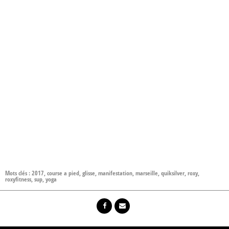
Mots clés :
2017
,
course a pied
,
glisse
,
manifestation
,
marseille
,
quiksilver
,
roxy
,
roxyfitness
,
sup
,
yoga