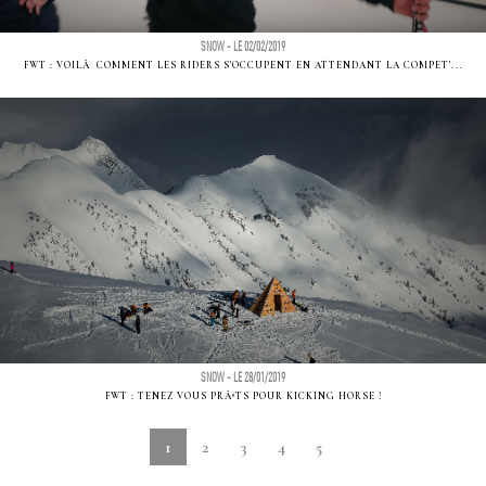
SNOW - LE 02/02/2019
FWT : VOILÃ COMMENT LES RIDERS S'OCCUPENT EN ATTENDANT LA COMPET'...
SNOW - LE 28/01/2019
FWT : TENEZ VOUS PRÃªTS POUR KICKING HORSE !
1
2
3
4
5