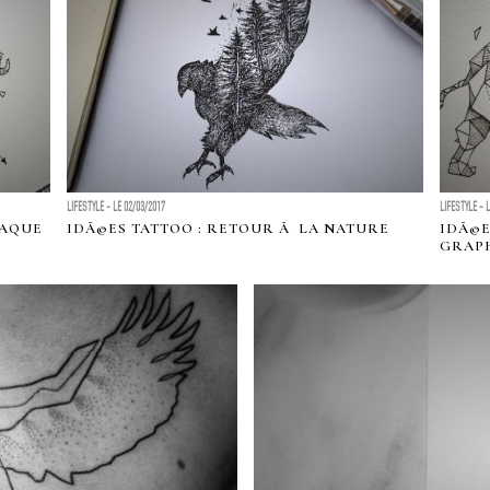
LIFESTYLE - LE 02/03/2017
LIFESTYLE - 
IAQUE
IDÃ©ES TATTOO : RETOUR Ã LA NATURE
IDÃ©E
GRAPH