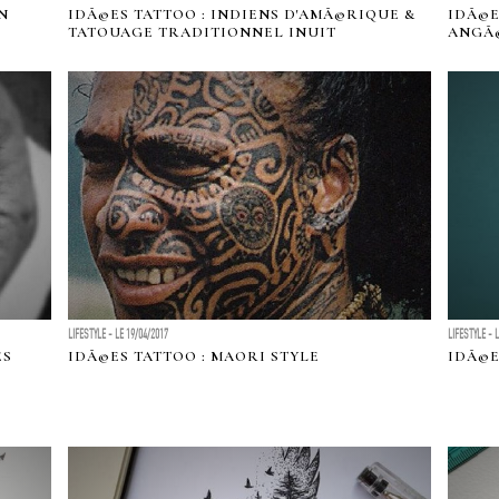
N
IDÃ©ES TATTOO : INDIENS D'AMÃ©RIQUE &
IDÃ©E
TATOUAGE TRADITIONNEL INUIT
ANGÃ
LIFESTYLE - LE 19/04/2017
LIFESTYLE - 
ES
IDÃ©ES TATTOO : MAORI STYLE
IDÃ©E