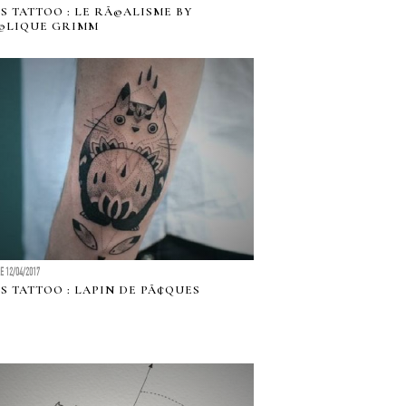
S TATTOO : LE RÃ©ALISME BY
©LIQUE GRIMM
LE 12/04/2017
S TATTOO : LAPIN DE PÃ¢QUES