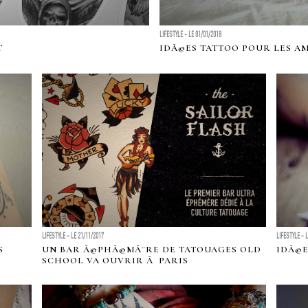
LIFESTYLE - LE 01/01/2018
T
IDÃ©ES TATTOO POUR LES A
LIFESTYLE - LE 21/11/2017
LIFESTYLE - 
S
UN BAR Ã©PHÃ©MÃ¨RE DE TATOUAGES OLD
IDÃ©E
SCHOOL VA OUVRIR Ã PARIS