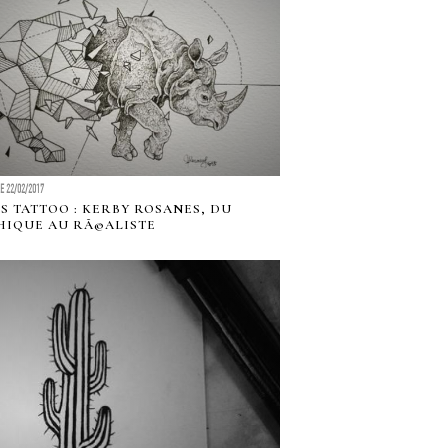
LE 22/02/2017
S TATTOO : KERBY ROSANES, DU
IQUE AU RÃ©ALISTE