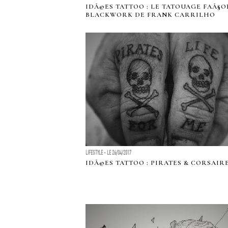
IDÃ©ES TATTOO : LE TATOUAGE FAÃ§O
BLACKWORK DE FRANK CARRILHO
LIFESTYLE - LE 26/04/2017
IDÃ©ES TATTOO : PIRATES & CORSAIR