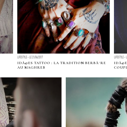
LIFESTYLE - LE 21/06/2017
LIFESTYLE - 
IDÃ©ES TATTOO : LA TRADITION BERBÃ¨RE
IDÃ©E
AU MAGHREB
COUP