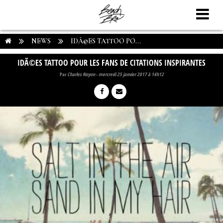
NEWS
IDÃ©ES TATTOO PO...
IDÃ©ES TATTOO POUR LES FANS DE CITATIONS INSPIRANTES
Par
Charles Noyon
-
mercredi 25 janvier 2017 à 14h12