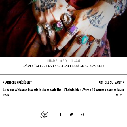
LIFESTYLE - 2017-06-21 15:44:35
IDÃ©ES TATTOO : LA TRADITION BERBÃ¨RE AU MAGHREB
‹
›
ARTICLE PRÉCÉDENT
ARTICLE SUIVANT
Le team Welcome investit le skatepark The
L'hebdo bien-Ãªtre : 10 astuces pour se lever
Rock
tÃ´t...