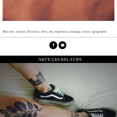
Mots clés :
citation
,
Ã©criture
,
idees
,
ink
,
inspiration
,
tatouage
,
tattoo
,
typographie
ARTICLES RELATIFS