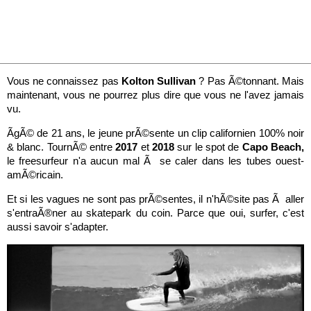
Vous ne connaissez pas
Kolton
Sullivan
? Pas Ã©tonnant. Mais
maintenant, vous ne pourrez plus dire que vous ne l'avez jamais
vu.
ÃgÃ© de 21 ans, le jeune prÃ©sente un clip californien 100% noir
& blanc. TournÃ© entre
2017
et
2018
sur le spot de
Capo Beach,
le freesurfeur n'a aucun mal Ã se caler dans les tubes ouest-
amÃ©ricain.
Et si les vagues ne sont pas prÃ©sentes, il n'hÃ©site pas Ã aller
s'entraÃ®ner au skatepark du coin. Parce que oui, surfer, c'est
aussi savoir s'adapter.