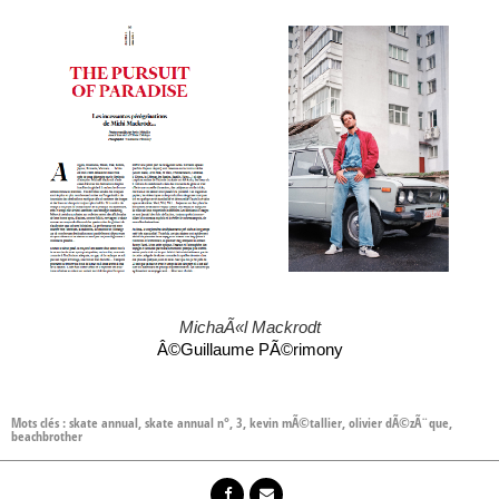
MichaÃ«l Mackrodt
Â©Guillaume PÃ©rimony
Mots clés :
skate annual
,
skate annual n°
,
3
,
kevin mÃ©tallier
,
olivier dÃ©zÃ¨que
,
beachbrother