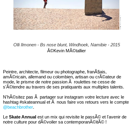
Olli Ilmonen - Bs nose blunt, Windhoek, Namibie - 2015
Â©Kevin MÃ©tallier
Peintre, architecte, filmeur ou photographe, franÃ§ais,
amÃ©ricain, allemand ou colombien, artisan ou crÃ©ateur de
mode, le prisme de notre passion Ã roulettes ne cesse de
s'Ã©tendre au travers de ses pratiquants aux multiples talents.
N'hÃ©sitez pas Ã partager sur instagram votre lecture avec le
hashtag #skateannual et Ã nous faire vos retours vers le compte
@beachbrother
.
Le
Skate Annual
est un mix qui revisite le passÃ© et l'avenir de
notre culture pour dÃ©voiler sa contemporanÃ©itÃ© !