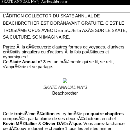
SKATE ANNUAL NÂ°3 Â©Beachbrother
L'ÃDITION COLLECTOR DU SKATE ANNUAL DE
BEACHBROTHER EST DORÃNAVANT GRATUITE. C'EST LE
TROISIÃME OPUS AVEC DES SUJETS AXÃS SUR LE SKATE,
SA CULTURE, SON IMAGINAIRE.
Partez Ã la dÃ©couverte d'autres formes de voyages, d'univers
crÃ©atifs singuliers ou d'actions Ã la fois poÃ©tiques et
dynamiques !
Ce
Skate Annual n° 3
est un mÃ©mento qui se lit, se relit,
s'apprÃ©cie et se partage.
SKATE ANNUAL NÂ°3
Beachbrother
Cette
troisiÃ¨me Ã©dition
est rythmÃ©e par
quatre chapitres
composÃ©s par la plume de ses deux rÃ©dacteurs en chef
Kevin MÃ©tallier
&
Olivier DÃ©zÃ¨que
. Vous aurez la chance
de dÃ©couvrir durant le chapitre 1 tous les artistes mis en