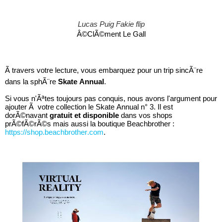
Lucas Puig Fakie flip
Â©ClÃ©ment Le Gall
Ã travers votre lecture, vous embarquez pour un trip sincÃ¨re
dans la sphÃ¨re
Skate Annual
.
Si vous n'Ãªtes toujours pas conquis, nous avons l'argument pour
ajouter Ã votre collection le Skate Annual n° 3. Il est
dorÃ©navant
gratuit et disponible
dans vos shops
prÃ©fÃ©rÃ©s mais aussi la boutique Beachbrother :
https://shop.beachbrother.com
.