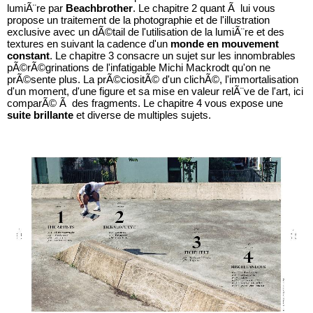
lumiÃ¨re par
Beachbrother
. Le chapitre 2 quant Ã lui vous
propose un traitement de la photographie et de l'illustration
exclusive avec un dÃ©tail de l'utilisation de la lumiÃ¨re et des
textures en suivant la cadence d'un
monde en mouvement
constant
. L
e chapitre 3
consacre un sujet sur les innombrables
pÃ©rÃ©grinations de l'infatigable Michi Mackrodt qu'on ne
prÃ©sente plus
. La prÃ©ciositÃ© d'un clichÃ©, l'immortalisation
d'un moment, d'une figure et sa mise en valeur relÃ¨ve de l'art, ici
comparÃ©
Ã des fragments. Le chapitre 4 vous expose une
suite brillante
et diverse de multiples sujets.