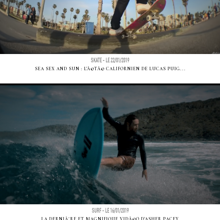
SKATE - LE 22/01/2019
SEA SEX AND SUN : L'Ã©TÃ© CALIFORNIEN DE LUCAS PUIG...
SURF - LE 16/01/2019
LA DERNIÃ¨RE ET MAGNIFIQUE VIDÃ©O D'ASHER PACEY