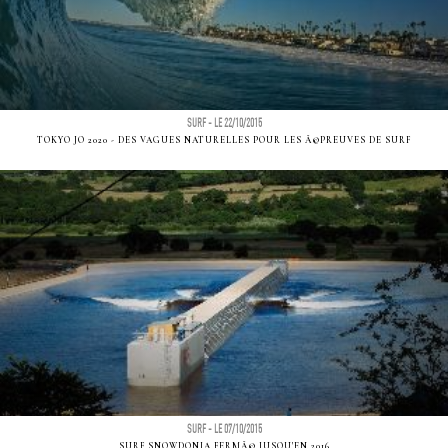
SURF - LE 22/10/2015
TOKYO JO 2020 - DES VAGUES NATURELLES POUR LES Ã©PREUVES DE SURF
SURF - LE 07/10/2015
SURF SNOWDONIA FERMÃ© JUSQU'EN 2016