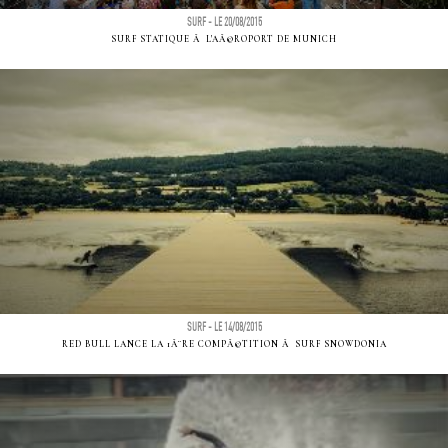
SURF - LE 20/08/2015
SURF STATIQUE Ã L'AÃ©ROPORT DE MUNICH
SURF - LE 14/08/2015
RED BULL LANCE LA 1Ã¨RE COMPÃ©TITION Ã SURF SNOWDONIA