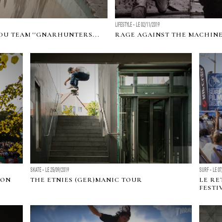
LIFESTYLE - LE 02/11/2019
 DU TEAM ''GNARHUNTERS...
RAGE AGAINST THE MACHINE 
SKATE - LE 25/09/2019
SURF - LE 07
ION
THE ETNIES (GER)MANIC TOUR
LE RE
FESTI