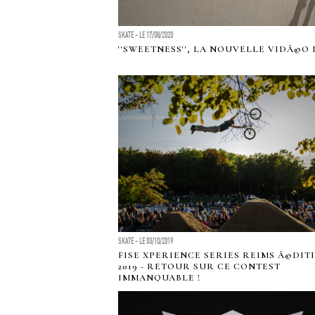
SKATE - LE 17/08/2020
''SWEETNESS'', LA NOUVELLE VIDÃ©O
SKATE - LE 03/10/2019
FISE XPERIENCE SERIES REIMS Ã©DIT
2019 - RETOUR SUR CE CONTEST
IMMANQUABLE !