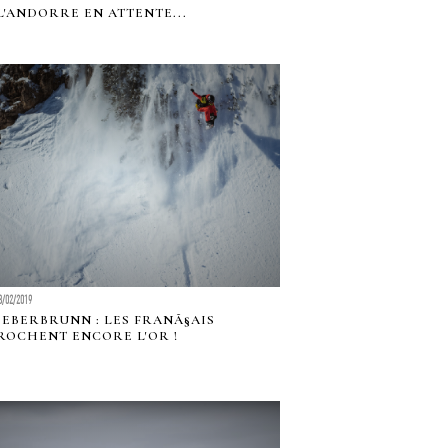
 L'ANDORRE EN ATTENTE...
3/02/2019
IEBERBRUNN : LES FRANÃ§AIS
OCHENT ENCORE L'OR !