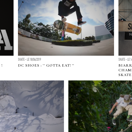
SKATE - LE 18/06/2019
SKATE - LE 1
 !
DC SHOES : '' GOTTA EAT! ''
BIARR
CHAMP
SKAT