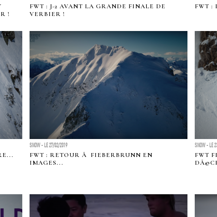
Y
FWT : J-2 AVANT LA GRANDE FINALE DE
FWT :
R !
VERBIER !
SNOW - LE 27/02/2019
SNOW - LE 2
E...
FWT : RETOUR Ã FIEBERBRUNN EN
FWT F
IMAGES...
DÃ©CR