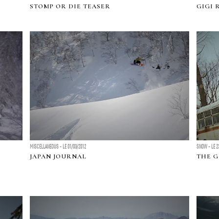
STOMP OR DIE TEASER
GIGI 
MISCELLANEOUS - LE 01/03/2012
SNOW - LE 2
3
JAPAN JOURNAL
THE G