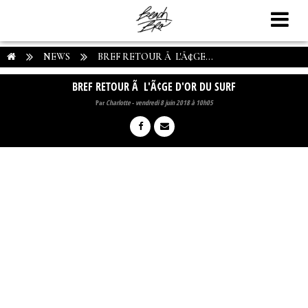
NEWS
BREF RETOUR Ã L'Ã¢GE...
BREF RETOUR Ã L'Ã¢GE D'OR DU SURF
Par
Charlotte
-
vendredi 8 juin 2018 à 10h05