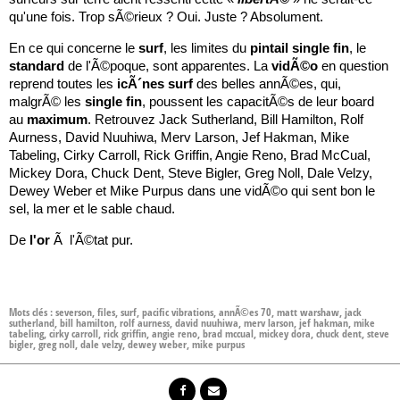
qu'une fois. Trop sÃ©rieux ? Oui. Juste ? Absolument.
En ce qui concerne le
surf
, les limites du
pintail
single
fin
, le
standard
de l'Ã©poque, sont apparentes. La
vidÃ©o
en question
reprend toutes les
icÃ´nes
surf
des belles annÃ©es, qui,
malgrÃ© les
single
fin
, poussent les capacitÃ©s de leur board
au
maximum
. Retrouvez Jack Sutherland, Bill Hamilton, Rolf
Aurness, David Nuuhiwa, Merv Larson, Jef Hakman, Mike
Tabeling, Cirky Carroll, Rick Griffin, Angie Reno, Brad McCual,
Mickey Dora, Chuck Dent, Steve Bigler, Greg Noll, Dale Velzy,
Dewey Weber et Mike Purpus dans une vidÃ©o qui sent bon le
sel, la mer et le sable chaud.
De
l'or
Ã l'Ã©tat pur.
Mots clés :
severson
,
files
,
surf
,
pacific vibrations
,
annÃ©es 70
,
matt warshaw
,
jack
sutherland
,
bill hamilton
,
rolf aurness
,
david nuuhiwa
,
merv larson
,
jef hakman
,
mike
tabeling
,
cirky carroll
,
rick griffin
,
angie reno
,
brad mccual
,
mickey dora
,
chuck dent
,
steve
bigler
,
greg noll
,
dale velzy
,
dewey weber
,
mike purpus