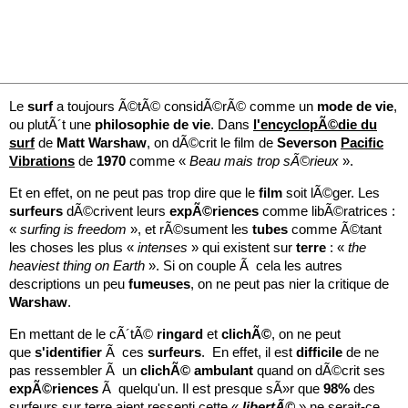
Le
surf
a toujours Ã©tÃ© considÃ©rÃ© comme un
mode
de
vie
,
ou plutÃ´t une
philosophie
de
vie
. Dans
l'encyclopÃ©die du
surf
de
Matt
Warshaw
, on dÃ©crit le film de
Severson
Pacific
Vibrations
de
1970
comme
«
Beau mais trop sÃ©rieux
».
Et en effet, on ne peut pas trop dire que le
film
soit lÃ©ger. Les
surfeurs
dÃ©crivent leurs
expÃ©riences
comme libÃ©ratrices :
«
surfing is freedom
», et rÃ©sument les
tubes
comme Ã©tant
les choses les plus «
intenses
» qui existent sur
terre
: «
the
heaviest thing on Earth
». Si on couple Ã cela les autres
descriptions un peu
fumeuses
, on ne peut pas nier la critique de
Warshaw
.
En mettant de le cÃ´tÃ©
ringard
et
clichÃ©
, on ne peut
que
s'identifier
Ã ces
surfeurs
. En effet, il est
difficile
de ne
pas ressembler Ã un
clichÃ©
ambulant
quand on dÃ©crit ses
expÃ©riences
Ã quelqu'un. Il est presque sÃ»r que
98%
des
surfeurs sur terre aient ressenti cette «
libertÃ©
» ne serait-ce