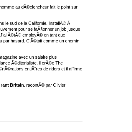
'homme au dÃ©clencheur fait le point sur
ns le sud de la Californie. InstallÃ© Ã
 mouvement pour se faÃ§onner un job jusque
te. J'ai Ã©tÃ© employÃ© en tant que
peu par hasard. C'Ã©tait comme un chemin
agazine avec un salaire plus
ce Ã©ditorialiste, il crÃ©e The
©rations entiÃ¨res de riders et il affirme
rant Britain
, racontÃ© par Olivier