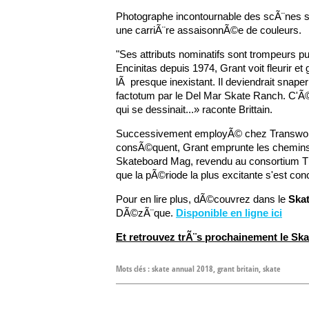
Photographe incontournable des scÃ¨nes ska
une carriÃ¨re assaisonnÃ©e de couleurs.
"Ses attributs nominatifs sont trompeurs pui
Encinitas depuis 1974, Grant voit fleurir 
lÃ presque inexistant. Il deviendrait snape
factotum par le Del Mar Skate Ranch. C'Ã©
qui se dessinait...» raconte Brittain.
Successivement employÃ© chez Transworld 
consÃ©quent, Grant emprunte les chemins
Skateboard Mag, revendu au consortium The
que la pÃ©riode la plus excitante s'est c
Pour en lire plus, dÃ©couvrez dans le
Ska
DÃ©zÃ¨que.
Disponible en ligne ici
Et retrouvez
trÃ¨s
prochainement
le Ska
Mots clés :
skate annual 2018
,
grant britain
,
skate