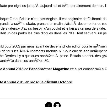
te pre-eighties jusqu'Ã aujourd'hui et trÃ¨s certainement demain, l
sque Grant Brittain n'est pas Anglais. Il est originaire de Fallbrook da
et grandir la scÃ¨ne skate, prenant un malin plaisir Ã documenter ce
r de skaters.« J'avais besoin d'un boulot et je faisais un peu de ska
tait un des parks les plus dingues dans les 70's. Tout est venu un 
pour 200$ par mois avant de devenir photo editor pour le mÃªme m
 de tous les Ã©vÃ©nements mondiaux. Soucieux de son indÃ©pendan
 Berrics il y a quelques annÃ©es Ã peine. Brittain a connu des gÃ©nÃ
oncentrÃ©e dans les annÃ©es 80.
te Annual 2018
de
Beachbrother
Magazine
ce sujet consacrÃ© a
G
te Annual 2019 en kiosque dÃ©but Octobre