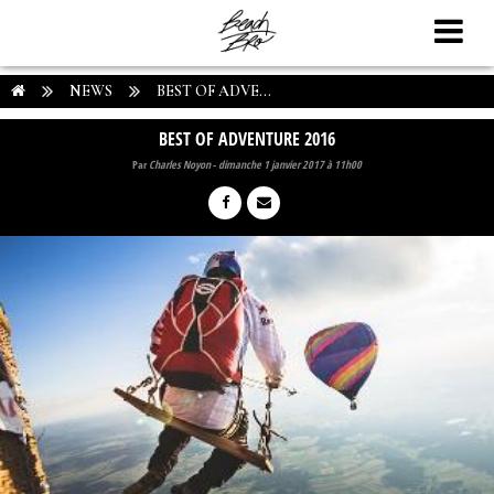
NEWS
BEST OF ADVE...
BEST OF ADVENTURE 2016
Par
Charles Noyon
-
dimanche 1 janvier 2017 à 11h00