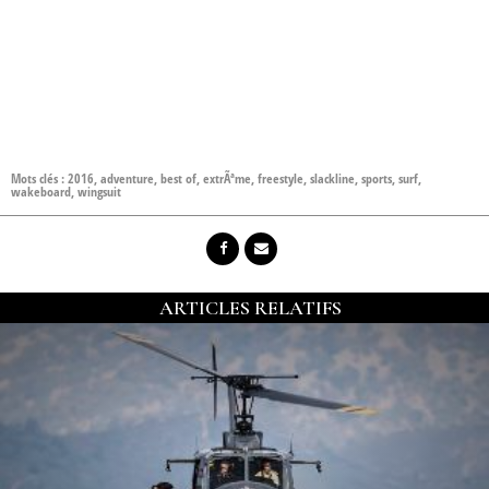
Mots clés :
2016
,
adventure
,
best of
,
extrÃªme
,
freestyle
,
slackline
,
sports
,
surf
,
wakeboard
,
wingsuit
ARTICLES RELATIFS