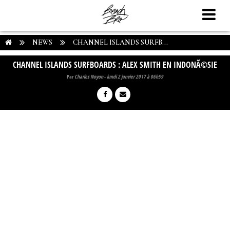
NEWS
CHANNEL ISLANDS SURFB...
CHANNEL ISLANDS SURFBOARDS : ALEX SMITH EN INDONÃ©SIE
Par
Charles Noyon
-
lundi 2 janvier 2017 à 06h59