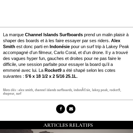
La marque
Channel Islands Surfboards
prend un malin plaisir à
shaper des boards et à les faire essayer par ses riders.
Alex
Smith
est donc parti en
Indonésie
pour un surf trip à Lakey Peak
accompagné d'un filmeur, Carlo Coral, et d'un drone. Il y a trouvé
des vagues hyper fun, gauches et droites pour ne pas faire le
difficile, une session parfaite pour essayer la board qu'il a
emmené avec lui. La
Rocket9
a été shapé selon les cotes
suivantes :
5'6 x 18 1/2 x 2 5/16 25.1L
.
Mots clés :
alex smith
,
channel islands surfboards
,
indonÃ©sie
,
lakey peak
,
rocket9
,
shapeur
,
surf
ARTICLES RELATIFS