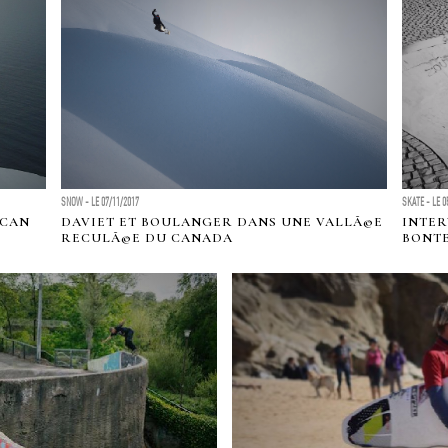
SNOW - LE 07/11/2017
SKATE - LE 0
LCAN
DAVIET ET BOULANGER DANS UNE VALLÃ©E
INTER
RECULÃ©E DU CANADA
BONT