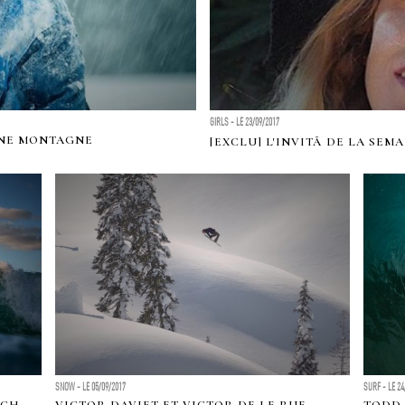
GIRLS - LE 23/09/2017
EINE MONTAGNE
[EXCLU] L'INVITÃ DE LA SEM
SNOW - LE 05/09/2017
SURF - LE 24