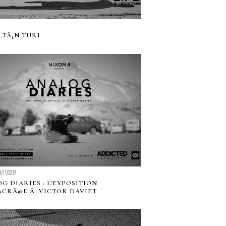
LTÃ¡N TURI
9/11/2017
G DIARIES : L'EXPOSITION
CRÃ©E Ã VICTOR DAVIET