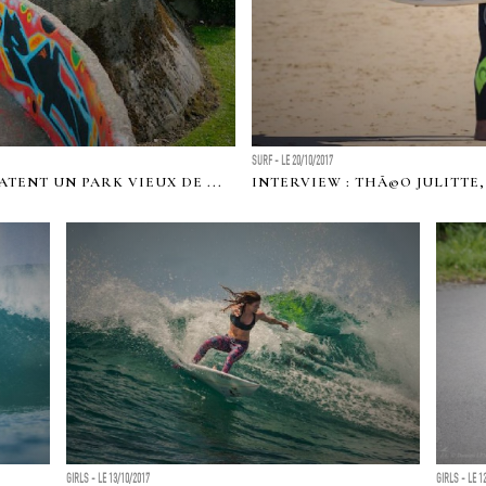
SURF - LE 20/10/2017
TENT UN PARK VIEUX DE ...
INTERVIEW : THÃ©O JULITTE
GIRLS - LE 13/10/2017
GIRLS - LE 1