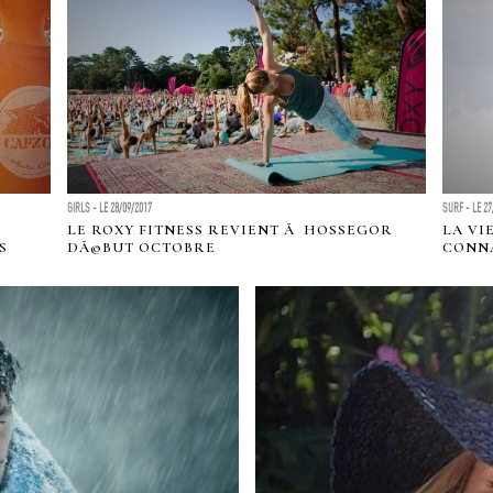
GIRLS - LE 28/09/2017
SURF - LE 27
LE ROXY FITNESS REVIENT Ã HOSSEGOR
LA VI
S
DÃ©BUT OCTOBRE
CONNA