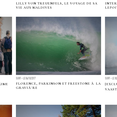
LILLY VON TREUENFELS, LE VOYAGE DE SA
INTER
VIE AUX MALDIVES
LEPOI
SURF - LE 06/10/2017
SURF - LE 30
FLORENCE, PARKINSON ET FREESTONE Ã LA
XIME
[EXCLU
GRAVIÃ¨RE
VAAST