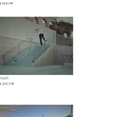
N SHOW
7/04/2015
& JACOB