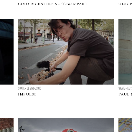
CODY MCENTIRE'S - "T-1000"PART
OLSO
SKATE - LE 21/04/2015
SKATE - LE 1
IMPULSE
PAUL 