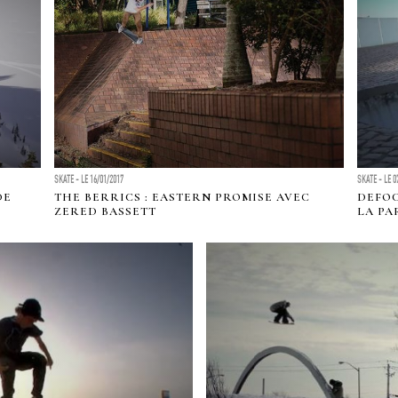
SKATE - LE 16/01/2017
SKATE - LE 0
DE
THE BERRICS : EASTERN PROMISE AVEC
DEFOC
ZERED BASSETT
LA PA