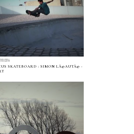
7/01/2016
US SKATEBOARD : SIMON LÃ©AUTÃ© -
RT