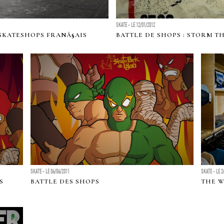
SKATE - LE 12/01/2012
SKATESHOPS FRANÃ§AIS
BATTLE DE SHOPS : STORM T
SKATE - LE 06/06/2011
SKATE - LE 2
S
BATTLE DES SHOPS
THE 