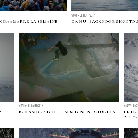
SURF - LE 18/01/2017
X DÃ©MARRE LA SEMAINE
DA HUI BACKDOOR SHOOTOUT
SKATE - LE 06/01/2017
SNOW - LE 2
 Ã
BURNSIDE NIGHTS : SESSIONS NOCTURNES
LE FR
Ã CH