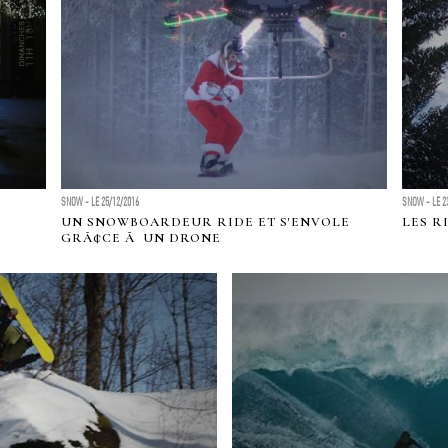
SNOW - LE 25/12/2016
SNOW - LE 2
UN SNOWBOARDEUR RIDE ET S'ENVOLE
LES R
GRÃ¢CE Ã UN DRONE