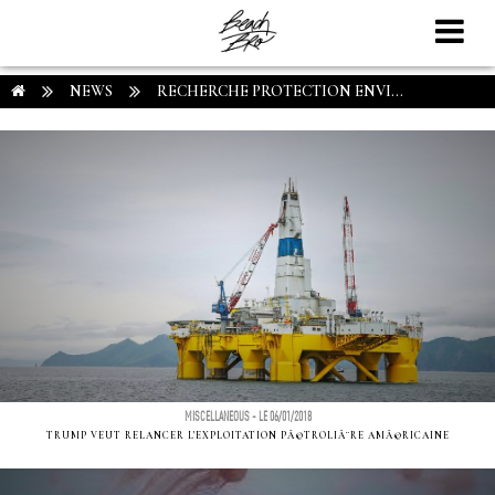
NEWS
RECHERCHE PROTECTION ENVI...
MISCELLANEOUS - LE 06/01/2018
TRUMP VEUT RELANCER L'EXPLOITATION PÃ©TROLIÃ¨RE AMÃ©RICAINE