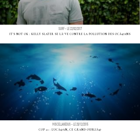
SURF - LE 22/02/2017
IT'S NOT OK : KELLY SLATER SE LÃ¨VE CONTRE LA POLLUTION DES OCÃ©ANS
MISCELLANEOUS - LE 20/12/2015
COP 21 : L'OCÃ©AN, CE GRAND OUBLIÃ©