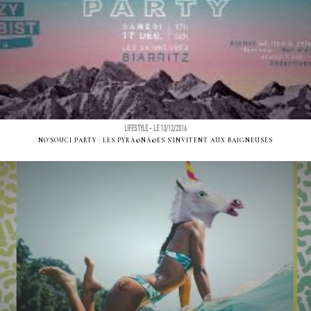
LIFESTYLE - LE 13/12/2016
NO'SOUCI PARTY : LES PYRÃ©NÃ©ES S'INVITENT AUX BAIGNEUSES