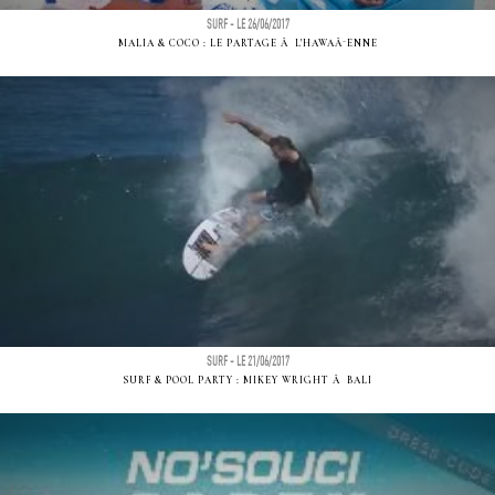
SURF - LE 26/06/2017
MALIA & COCO : LE PARTAGE Ã L'HAWAÃ¯ENNE
SURF - LE 21/06/2017
SURF & POOL PARTY : MIKEY WRIGHT Ã BALI