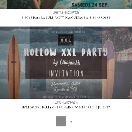
LIFESTYLE - LE 22/09/2016
B-BOYS DAY : LA SURF PARTY DÃ©GUISÃ©E Ã BISCARROSSE
LOCAL - LE 02/07/2016
HOLLOW XXL PARTY CHEZ UHAINA PO MERCREDI 6 JUILLET
1
2