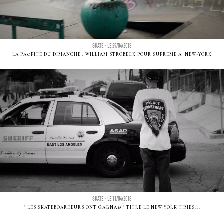
SKATE - LE 29/04/2018
LA PÃ©PITE DU DIMANCHE : WILLIAM STROBECK POUR SUPREME Ã NEW-YORK
SKATE - LE 11/04/2018
" LES SKATEBOARDEURS ONT GAGNÃ© " TITRE LE NEW YORK TIMES...