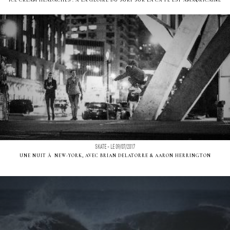
ICE CREAM HEADACHES : Ã LA GLOIRE DU SURF SUR LA CÃ´TE EST AMÃ©RICAINE
SKATE - LE 09/07/2017
UNE NUIT Ã NEW-YORK, AVEC BRIAN DELATORRE & AARON HERRINGTON