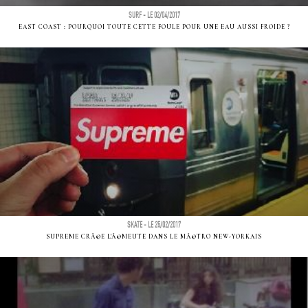
SURF - LE 02/04/2017
EAST COAST : POURQUOI TOUTE CETTE FOULE POUR UNE EAU AUSSI FROIDE ?
SKATE - LE 25/02/2017
SUPREME CRÃ©E L'Ã©MEUTE DANS LE MÃ©TRO NEW-YORKAIS