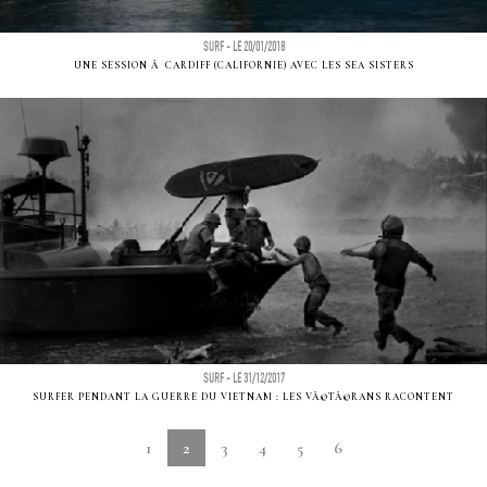
SURF - LE 20/01/2018
UNE SESSION Ã CARDIFF (CALIFORNIE) AVEC LES SEA SISTERS
SURF - LE 31/12/2017
SURFER PENDANT LA GUERRE DU VIETNAM : LES VÃ©TÃ©RANS RACONTENT
1
2
3
4
5
6