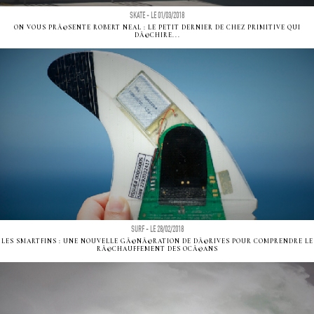
SKATE - LE 01/03/2018
ON VOUS PRÃ©SENTE ROBERT NEAL : LE PETIT DERNIER DE CHEZ PRIMITIVE QUI
DÃ©CHIRE...
SURF - LE 28/02/2018
LES SMARTFINS : UNE NOUVELLE GÃ©NÃ©RATION DE DÃ©RIVES POUR COMPRENDRE LE
RÃ©CHAUFFEMENT DES OCÃ©ANS