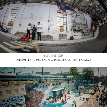
SKATE - LE 28/11/2017
VOLCOM PRÃªTE UNE RAMPE Ã DEUX SKATESHOPS FRANÃ§AIS