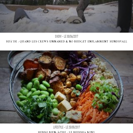
SNOW - LE 30/06/2017
SUÃ¨DE : QUAND LES CREWS UNNAMED & NO BUDGET ENFLAMMENT SUNDSVALL
LIFESTYLE - LE 25/05/2017
HEBDO BIEN-ÃªTRE : LE BUDDHA BOWL