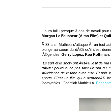
Il aura fallu presque 3 ans de travail po
Morgan Le Faucheur
(Almo Film) et Qui
Ã 33 ans, Mathieu s'attaque Ã un tout aut
plonge au coeur du dÃ©fi qu'il s'est don
lÃ©gendes,
Gerry Lopez, Koa Rothman, G
"Le surf et le snow ont Ã©tÃ© le fil de m
dÃ©fi : pourquoi ne pas faire un film qui
Ã©vidence de le faire avec eux. Et puis l
sports. C'est un film qui a demandÃ© be
incroyables..."
confiait Mathieu Ã
Beachbrot