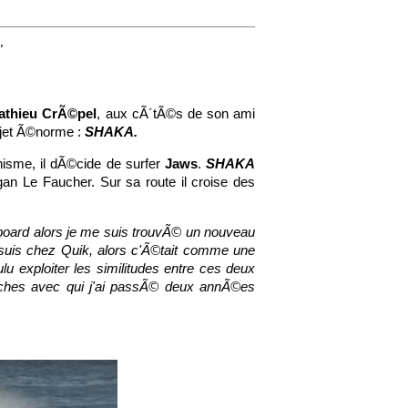
"
athieu CrÃ©pel
, aux cÃ´tÃ©s de son ami
ojet Ã©norme :
SHAKA.
inisme, il dÃ©cide de surfer
Jaws
.
SHAKA
gan Le Faucher. Sur sa route il croise des
wboard alors je me suis trouvÃ© un nouveau
e suis chez Quik, alors c'Ã©tait comme une
u exploiter les similitudes entre ces deux
roches avec qui j'ai passÃ© deux annÃ©es