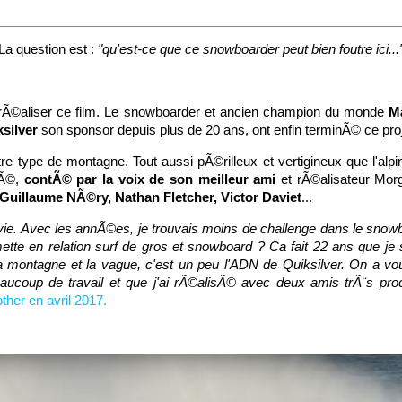
La question est :
"qu'est-ce que ce snowboarder peut bien foutre ici...
ur rÃ©aliser ce film. Le snowboarder et ancien champion du monde
M
ksilver
son sponsor depuis plus de 20 ans, ont enfin terminÃ© ce pr
re type de montagne. Tout aussi pÃ©rilleux et vertigineux que l'alp
nÃ©,
contÃ© par la voix de son meilleur ami
et rÃ©alisateur Mor
uillaume NÃ©ry, Nathan Fletcher, Victor Daviet
...
a vie. Avec les annÃ©es, je trouvais moins de challenge dans le sno
 mette en relation surf de gros et snowboard ? Ca fait 22 ans que j
a montagne et la vague, c'est un peu l'ADN de Quiksilver. On a voul
aucoup de travail et que j'ai rÃ©alisÃ© avec deux amis trÃ¨s p
her en avril 2017.