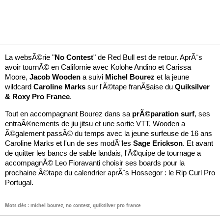
La websÃ©rie "
No Contest
" de Red Bull est de retour. AprÃ¨s
avoir tournÃ© en Californie avec Kolohe Andino et Carissa
Moore,
Jacob Wooden
a suivi
Michel Bourez
et la jeune
wildcard
Caroline Marks
sur l'Ã©tape franÃ§aise du
Quiksilver
& Roxy Pro France
.
Tout en accompagnant Bourez dans sa
prÃ©paration surf
, ses
entraÃ®nements de jiu jitsu et une sortie VTT, Wooden a
Ã©galement passÃ© du temps avec la jeune surfeuse de 16 ans
Caroline Marks et l'un de ses modÃ¨les
Sage Erickson
. Et avant
de quitter les bancs de sable landais, l'Ã©quipe de tournage a
accompagnÃ© Leo Fioravanti choisir ses boards pour la
prochaine Ã©tape du calendrier aprÃ¨s Hossegor : le Rip Curl Pro
Portugal.
Mots clés :
michel bourez
,
no contest
,
quiksilver pro france