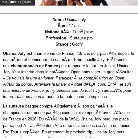
Â© Antoine Justes
Nom :
Uhaina Joly
Ãge :
17 ans
NationalitÃ© :
FranÃ§aise
Profession :
Surfeuse pro
Stance :
Goofy
Uhaina Joly
est championne de France ! 19 ans sont passÃ©s depuis le
quatriÃ¨me et dernier titre de sa mÃ¨re, Emmanuelle Joly. PrÃ©sente
aux
championnats de France
pour remporter le titre en Junior, Uhaina
Joly s'est inscrite dans la catÃ©gorie Open sans viser un gros rÃ©sultat.
«
Je voulais le titre en junior. Participer Ã la compÃ©tition en Open
Ã©tait du bonus. Atteindre la finale, c'Ã©tait dÃ©jÃ cool. Et lÃ , je suis
championne de France, je n'y pensais pas du tout ! J'y suis allÃ©e pour
le fun. Sans pression
» raconte la toute jeune championne.
La surfeuse basque compte Ã©galement Ã son palmarÃ¨s le
championnat du monde par Ã©quipes junior remportÃ© avec l'Ã©quipe
de France en 2016. Du cÃ´tÃ© de la WSL, Uhaina Joly perd une place
par rapport Ã l'annÃ©e derniÃ¨re et se classe donc dixiÃ¨me du Junior
Pro Tour europÃ©en. En attendant le prochain trip, Uhaina Joly peut