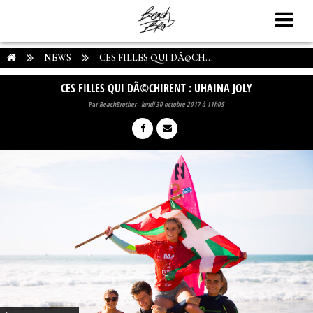
NEWS
CES FILLES QUI DÃ©CH...
CES FILLES QUI DÃ©CHIRENT : UHAINA JOLY
Par
BeachBrother
-
lundi 30 octobre 2017 à 11h05