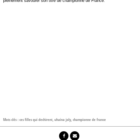
pleinement savourer son titre de championne de France.
Mots clés :
ces filles qui dechirent
,
uhaina joly
,
championne de france