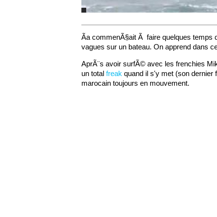
Ãa commenÃ§ait Ã faire quelques temps q
vagues sur un bateau. On apprend dans cette
AprÃ¨s avoir surfÃ© avec les frenchies Mi
un total
freak
quand il s'y met (son dernier 
marocain toujours en mouvement.