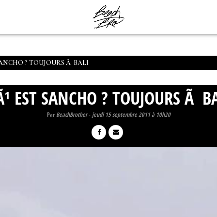
SANCHO ? TOUJOURS Ã BALI
Ã¹ EST SANCHO ? TOUJOURS Ã BA
Par
BeachBrother
-
jeudi 15 septembre 2011 à 10h20