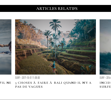
ARTICLES RELATIFS
SURF - 2017-10-31 11:05:00
SURF - 2016-
'IL NE
5 CHOSES Ã FAIRE Ã BALI QUAND IL N'Y A
INCID
PAS DE VAGUES
SURF