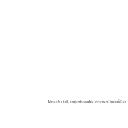
Mots clés :
bali
,
benjamin sanchis
,
chris ward
,
indonÃ©sie