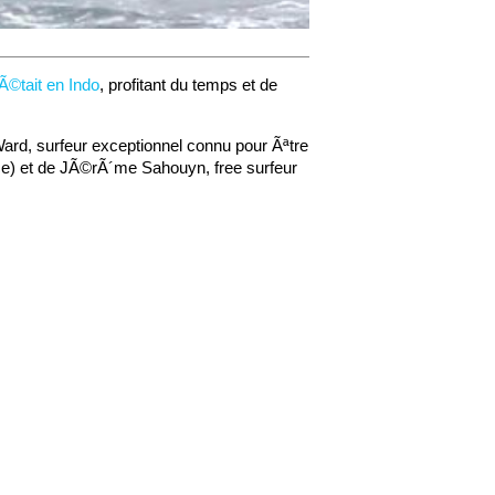
Ã©tait en Indo
, profitant du temps et de
ard, surfeur exceptionnel connu pour Ãªtre
ance) et de JÃ©rÃ´me Sahouyn, free surfeur