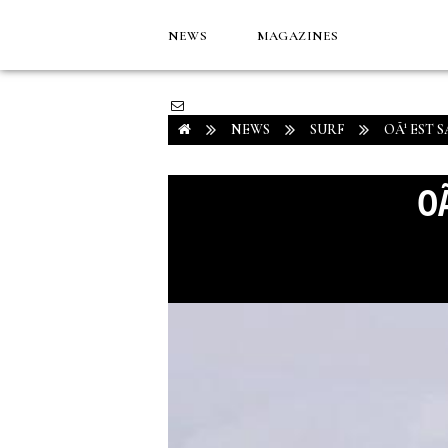
NEWS
MAGAZINES
NEWS
SURF
OÃ¹ EST 
O