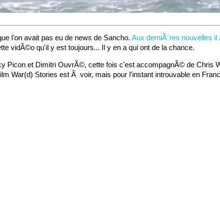
ue l'on avait pas eu de news de Sancho.
Aux derniÃ¨res nouvelles il 
 vidÃ©o qu'il y est toujours... Il y en a qui ont de la chance.
ky Picon et Dimitri OuvrÃ©, cette fois c'est accompagnÃ© de Chris W
film War(d) Stories est Ã voir, mais pour l'instant introuvable en Fr