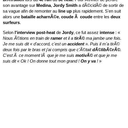
son avantage sur
Medina
,
Jordy
Smith
a dÃ©cidÃ© de sortir de
sa vague afin de remonter au
line
up
plus rapidement. S'en suit
alors une
bataille
acharnÃ©e
,
coude
Ã
coude
entre les
deux
surfeurs
.
Selon
l'interview post-heat
de
Jordy
, ce fut assez
intense
: «
Nous Ã©tions en train de
ramer
et il a
tirÃ©
ma jambe une fois.
Je me suis dit « d'accord, c'est un
accident
». Puis il m'a tirÃ©
deux fois par le bras et j'ai compris que c'Ã©tait
dÃ©libÃ©rÃ©
.
C'est Ã ce moment lÃ que je me suis
motivÃ©
et que je me
suis dit « Ok ! On donne tout mon grand !
On
y
va
!
»