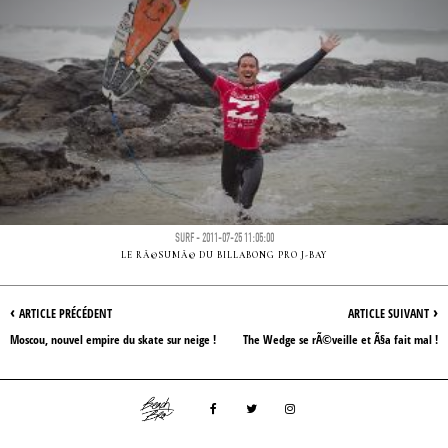
SURF - 2011-07-25 11:05:00
LE RÃ©SUMÃ© DU BILLABONG PRO J-BAY
‹
›
ARTICLE PRÉCÉDENT
ARTICLE SUIVANT
Moscou, nouvel empire du skate sur neige !
The Wedge se rÃ©veille et Ã§a fait mal !