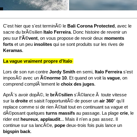
C'est hier que s'est terminÃ© le
Bali
Corona
Protected
, avec le
sacre du brÃ©silien
Italo
Ferreira
. Donc histoire de revenir un
peu sur
l'Ã©vent
, on vous propose de revoir deux
moments
forts
et un peu
insolites
qui se sont produits sur les rives de
Keramas
.
La vague vraiment propre d'Italo
Lors de son run contre
Jordy
Smith
en semi,
Italo
Ferreira
s'est
imposÃ© avec un
Ã©norme
10
. Et quand on voit la
vague
, on
comprend complÃ¨tement le
choix
des
juges
.
AprÃ¨s avoir dopÃ©, le
brÃ©silien
s'Ã©lance Ã toute vitesse
sur la
droite
et saisit l'opportunitÃ© de poser un
air
360
° qu'il
replace comme si de rien Ã©tait tout en continuant sa vague et
dÃ©posant quelques
turns
massifs
au passage. La plage
crie
, le
rider est
heureux
,
applaudit
... Mais il n'en a pas assez. Il
continue sur sa lancÃ©e,
pope
deux-trois fois puis lance un
bigspin
back
.