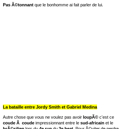
Pas
Ã©tonnant
que le bonhomme ai fait parler de lui.
La bataille entre Jordy Smith et Gabriel Medina
Autre chose que vous ne voulez pas avoir
loupÃ©
c'est ce
coude
Ã coude
impressionnant entre le
sud-africain
et le
brÃ©silien
lors du
4e
run
du
3e
heat
. Pour Ã©viter de perdre