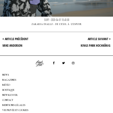
SURF - 2020-04-01 10:45:00
ZAKARIA DIALLO : DE L'EXIL Ã L'ESPOIR
‹
›
ARTICLE PRÉCÉDENT
ARTICLE SUIVANT
MIKE ANDERSON
KINGS PARK HOCHKÃNIG
NEWS
MAGAZINES
MÉTÉO
BOUTIQUE
NEWSLETTER
CONTACT
MENTIONS LÉGALES
VIE PRIVÉE ET COOKIES