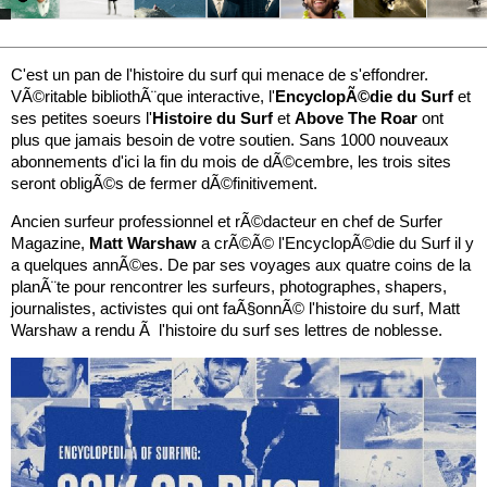
C'est un pan de l'histoire du surf qui menace de s'effondrer.
VÃ©ritable bibliothÃ¨que interactive, l'
EncyclopÃ©die du Surf
et
ses petites soeurs l'
Histoire du Surf
et
Above The Roar
ont
plus que jamais besoin de votre soutien. Sans 1000 nouveaux
abonnements d'ici la fin du mois de dÃ©cembre, les trois sites
seront obligÃ©s de fermer dÃ©finitivement.
Ancien surfeur professionnel et rÃ©dacteur en chef de Surfer
Magazine,
Matt Warshaw
a crÃ©Ã© l'EncyclopÃ©die du Surf il y
a quelques annÃ©es. De par ses voyages aux quatre coins de la
planÃ¨te pour rencontrer les surfeurs, photographes, shapers,
journalistes, activistes qui ont faÃ§onnÃ© l'histoire du surf, Matt
Warshaw a rendu Ã l'histoire du surf ses lettres de noblesse.