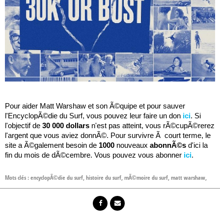
Pour aider Matt Warshaw et son Ã©quipe et pour sauver
l'EncyclopÃ©die du Surf, vous pouvez leur faire un don
ici
. Si
l'objectif de
30 000 dollars
n'est pas atteint, vous rÃ©cupÃ©rerez
l'argent que vous aviez donnÃ©. Pour survivre Ã court terme, le
site a Ã©galement besoin de
1000
nouveaux
abonnÃ©s
d'ici la
fin du mois de dÃ©cembre. Vous pouvez vous abonner
ici
.
Mots clés :
encyclopÃ©die du surf
,
histoire du surf
,
mÃ©moire du surf
,
matt warshaw
,