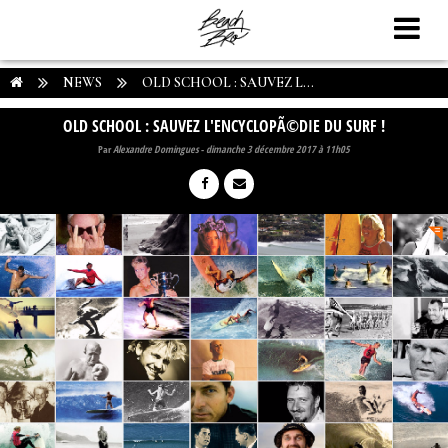
NEWS
OLD SCHOOL : SAUVEZ L...
OLD SCHOOL : SAUVEZ L'ENCYCLOPÃ©DIE DU SURF !
Par
Alexandre Domingues
-
dimanche 3 décembre 2017 à 11h05