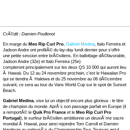
CrÃ©dit : Damien Poullenot
En marge du
Meo Rip Curl Pro
,
Gabriel Medina
, Italo Ferreira et
Jadson Andre ont profitÃ© du lay-day lundi dernier pour s'offrir
une petite session entre brÃ©siliens. En ballottage dÃ©favorable,
Jadson Andre (32e) et Italo Ferreira (25e)
compteront principalement sur les deux QS 10 000 qui auront lieu
Ã Hawaii. Du 12 au 24 novembre prochain, c'est le Hawaiian Pro
qui se tiendra Ã Haleiwa et du 25 novembre au 06 dÃ©cembre
suivant, ce sera au tour du Vans World Cup sur le spot de Sunset
Beach.
Gabriel Medina
, vise lui un objectif encore plus glorieux : le titre
de champion du monde. AprÃ¨s son passage parfait en Europe (il
a remportÃ© le
Quik Pro France
et le
Meo Rip Curl Pro
Portugal
), le surfeur brÃ©silien ambitionne un deuxiÃ¨me sacre
mondial Ã Hawaii, pour ainsi rejoindre Tom Carroll et Damien
Hardman au palmarÃ¨s du Championship Tour. Toujours est-il