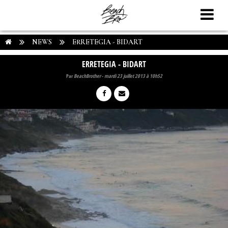
NEWS
ERRETEGIA - BIDART
ERRETEGIA - BIDART
Par
BeachBrother
-
mardi 23 juillet 2013 à 10h52