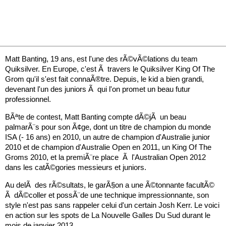
Matt Banting, 19 ans, est l'une des rÃ©vÃ©lations du team
Quiksilver. En Europe, c'est Ã travers le Quiksilver King Of The
Grom qu'il s'est fait connaÃ®tre. Depuis, le kid a bien grandi,
devenant l'un des juniors Ã qui l'on promet un beau futur
professionnel.
BÃªte de contest, Matt Banting compte dÃ©jÃ un beau
palmarÃ¨s pour son Ã¢ge, dont un titre de champion du monde
ISA (- 16 ans) en 2010, un autre de champion d'Australie junior
2010 et de champion d'Australie Open en 2011, un King Of The
Groms 2010, et la premiÃ¨re place Ã l'Australian Open 2012
dans les catÃ©gories messieurs et juniors.
Au delÃ des rÃ©sultats, le garÃ§on a une Ã©tonnante facultÃ©
Ã dÃ©coller et possÃ¨de une technique impressionnante, son
style n'est pas sans rappeler celui d'un certain Josh Kerr. Le voici
en action sur les spots de La Nouvelle Galles Du Sud durant le
mois de janvier 2013.