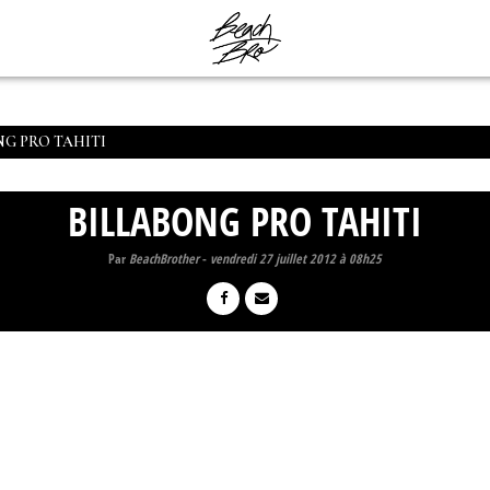
NG PRO TAHITI
BILLABONG PRO TAHITI
Par
BeachBrother
-
vendredi 27 juillet 2012 à 08h25