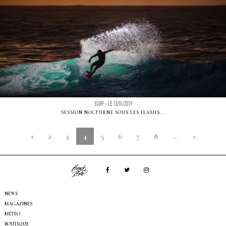
SURF - LE 13/01/2019
SESSION NOCTURNE SOUS LES FLASHS...
1
2
3
4
5
6
7
8
...
»
NEWS
MAGAZINES
MÉTÉO
BOUTIQUE