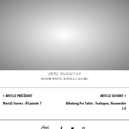
LIFESTYLE - 2014-02-04 11:14:31
SHAUN WHITE, RUSSIA CALLING
‹
›
ARTICLE PRÉCÉDENT
ARTICLE SUIVANT
War(d) Stories : Ã©pisode 7
Billabong Pro Tahiti : Teahupoo, Naumachie
2.0