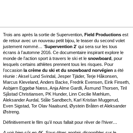
Trois ans après la sortie de Supervention,
Field Productions
est
de retour avec un nouveau petit bijou, le teaser du second volet
justement nommé… ‘
Supervention 2
' qui sera sur les tous
écrans à l'automne 2016. Ce documentaire inspirant explore le
monde de l'action sport à travers le ski et le
snowboard
, pour
lesquels certains athlètes prennent tous les risques. Pour
l'occasion
la crème du ski et du snowboard norvégien
a été
réunie : Aksel Lund Svindal, Jesper Tjäder, Terje Håkonsen,
Marcus Kleveland, Anders Backe, Fredrik Evensen, Eirik Finseth,
Asbjørn Eggebø Næss, Anja Alme Gardli, Åsmund Thorsen, Tiril
Sjåstad Christiansen, PK Hunder, Linn Cecilie Mæhlum,
Aleksander Aurdal, Ståle Sandbech, Karl Kristian Muggerud,
Even Sigstad, Tor Olav Naalsund, Øystein Bråten et Aleksander
Østreng.
Définitivement le film qu'il nous fallait pour rêver de l'hiver…
A voir bien sûr en 4K. Sous-titres anglais disponibles sur le