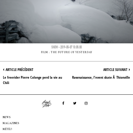
SNOW - 2019-05-07 10:05:00
FILM : THE FUTURE OF YESTERDAY
‹
›
ARTICLE PRÉCÉDENT
ARTICLE SUIVANT
Le freerider Pierre Colonge perd la vie au
Rawnaissance, l'event skate Ã Thionville
Chili
NEWS
MAGAZINES
MÉTÉO