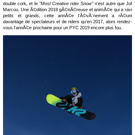
double cork, et le
"Most Creative rider Snow"
n'est autre que Jof
Marcou. Une Ã©dition 2018 gÃ©nÃ©reuse et animÃ©e qui a ravi
petits et grands, cette annÃ©e l'Ã©vÃ¨nement a rÃ©uni
davantage de spectateurs et de riders qu'en 2017, alors rendez-
vous l'annÃ©e prochaine pour un PYC 2019 encore plus fou.