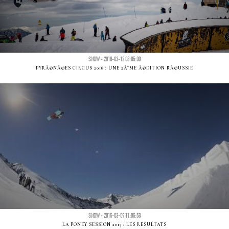
SNOW - 2018-03-12 08:05:00
PYRÃ©NÃ©ES CIRCUS 2018 : UNE 2Ã¨ME Ã©DITION RÃ©USSIE
SNOW - 2015-03-09 11:05:53
LA PONEY SESSION 2015 : LES RESULTATS