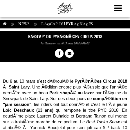
NEWS
RÃ©CAP' DU PYRÃ©NÃ©ES...
RÃ©CAP' DU PYRÃ©NÃ©ES CIRCUS 2018
Par
Tiphaine
-
mardi 13 mars 2018 à 08h05
Du 8 au 10 mars s'est dÃ©roulÃ© le
PyrÃ©nÃ©es Circus 2018
Ã
Saint Lary
. Une Ã©dition encore plus rÃ©ussie que l'annÃ©e
derniÃ¨re avec un beau
Park shapÃ© au lazer
par l'Ã©quipe du
Snowpark de Saint Lary. Sur ces deux jours de
compÃ©tition en
"jam session"
, les riders ont tout donnÃ© et c'est le trÃ¨s jeune
Loic Deschaux (13 ans)
qui remporte le titre PYC 2018. En
deuxiÃ¨me place Laurent Duhalde et Bertrand Tainon qui monte
sur la troisiÃ¨me marche de ce podium. Le
Best Tricks Snow
est
attribuÃ© Ã Yannick Boudjelal pour son joli cab 9 / back 10