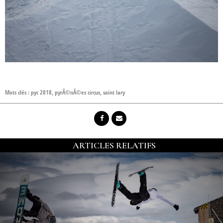
Mots clés :
pyc 2018
,
pyrÃ©nÃ©es circus
,
saint lary
ARTICLES RELATIFS