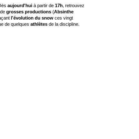
 Dès
aujourd'hui
à partir de
17h
, retrouvez
 de
grosses
productions
(
Absinthe
açant
l'évolution du snow
ces vingt
nue de quelques
athlètes
de la discipline.