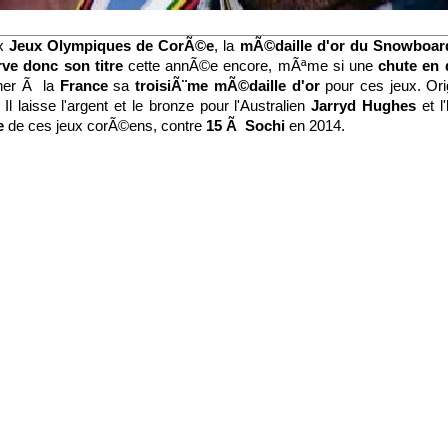
ux
Jeux Olympiques de CorÃ©e
, la
mÃ©daille d'or du Snowboar
ve donc son titre
cette annÃ©e encore, mÃªme si une
chute en 
gner Ã la
France
sa
troisiÃ¨me mÃ©daille d'or
pour ces jeux. Ori
 Il laisse l'argent et le bronze pour l'Australien
Jarryd Hughes
et l'
e
de ces jeux corÃ©ens, contre
15 Ã Sochi
en 2014.