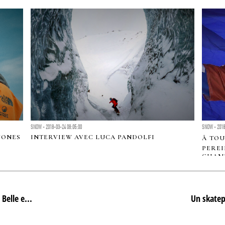
SNOW - 2018-03-24 08:05:00
SNOW - 2018
JONES
INTERVIEW AVEC LUCA PANDOLFI
Ã TO
PEREI
CHAM
CROS
Belle e...
Un skatepa