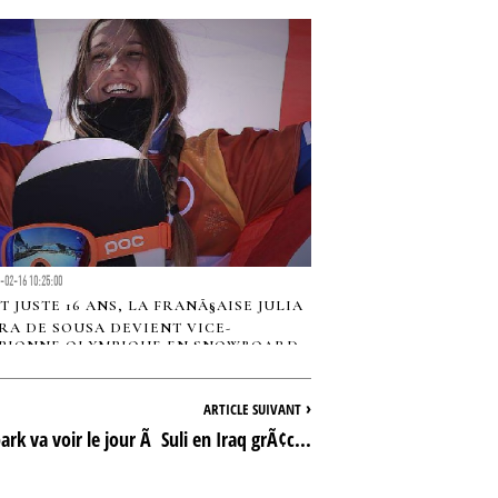
-02-16 10:25:00
UT JUSTE 16 ANS, LA FRANÃ§AISE JULIA
RA DE SOUSA DEVIENT VICE-
PIONNE OLYMPIQUE EN SNOWBOARD
S
›
ARTICLE SUIVANT
rk va voir le jour Ã Suli en Iraq grÃ¢c...