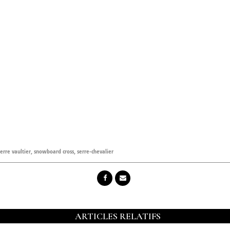
ierre vaultier
,
snowboard cross
,
serre-chevalier
ARTICLES RELATIFS