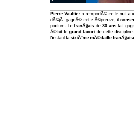
Pierre Vaultier
a remportÃ© cette nuit a
dÃ©jÃ gagnÃ© cette Ã©preuve, il
conser
podium. Le
franÃ§ais
de
30 ans
fait ga
Ã©tait le
grand favori
de cette discipline.
l'instant la
sixiÃ¨me mÃ©daille franÃ§ais