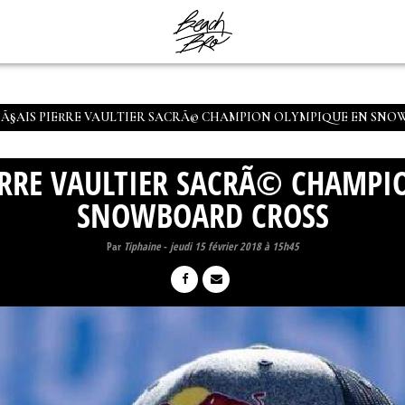
NÃ§AIS PIERRE VAULTIER SACRÃ© CHAMPION OLYMPIQUE EN SNO
IERRE VAULTIER SACRÃ© CHAMPI
SNOWBOARD CROSS
Par
Tiphaine
-
jeudi 15 février 2018 à 15h45