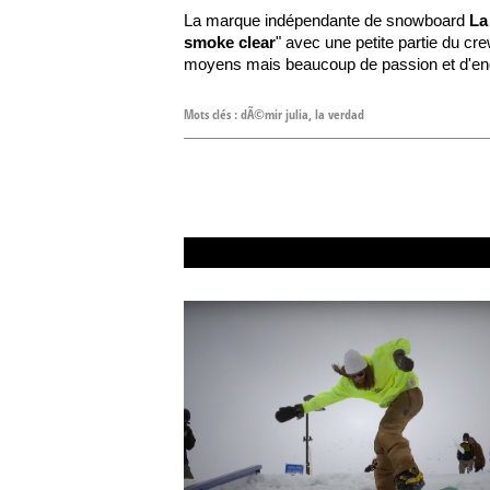
La marque indépendante de snowboard
La
smoke clear
" avec une petite partie du cr
moyens mais beaucoup de passion et d'eng
Mots clés :
dÃ©mir julia
,
la verdad