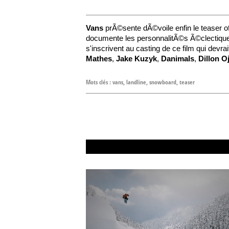
Vans
prÃ©sente dÃ©voile enfin le teaser of
documente les personnalitÃ©s Ã©clectique
s'inscrivent au casting de ce film qui devra
Mathes
,
Jake Kuzyk
,
Danimals
,
Dillon O
Mots clés :
vans
,
landline
,
snowboard
,
teaser