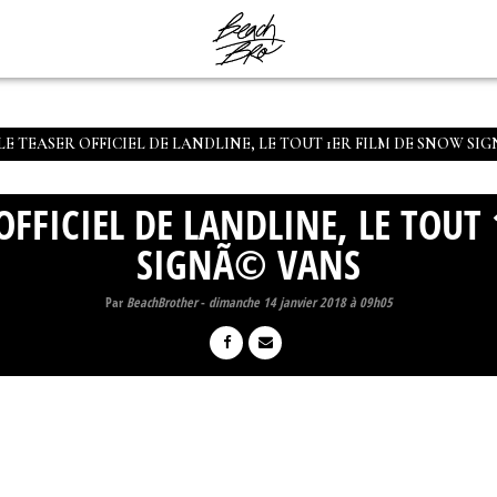
 LE TEASER OFFICIEL DE LANDLINE, LE TOUT 1ER FILM DE SNOW SI
 OFFICIEL DE LANDLINE, LE TOU
SIGNÃ© VANS
Par
BeachBrother
-
dimanche 14 janvier 2018 à 09h05