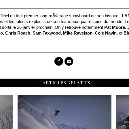
ficiel du tout premier long-mÃ©trage snowboard de son histoire :
LA
s et les talents explosifs de son team aux quatre coins du monde. 
it sortir le 26 janvier prochain. On y retrouve notamment
Pat Moore
,
jo
,
Chris Roach
,
Sam Taxwood
,
Mike Ravelson
,
Cole Navin
, et
Bl
ARTICLES RELATIFS