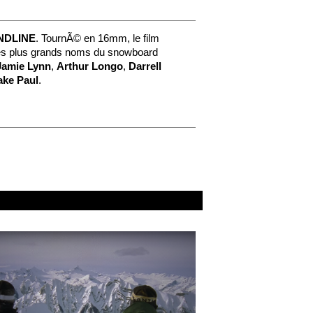
NDLINE
. TournÃ© en 16mm, le film
Les plus grands noms du snowboard
Jamie Lynn
,
Arthur Longo
,
Darrell
ake Paul
.